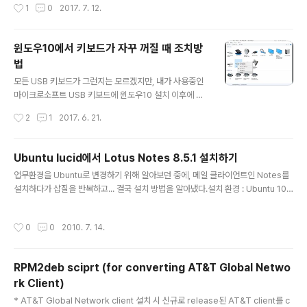
작성시간
1
0
2017. 7. 12.
했다가, 나중에 보안업데이트 때문에 발생하는 문제로 확
이 들어서 오랜만에 리눅스를 설치했습니다. 여러가지 리
인하고 해당 보안 업데이트를 제거하라고 ..
눅스 배포판들도 무거워서 그나마 가볍고 우분투에서 크게
바뀌지 않은 가벼운 배포판인 lubuntu를 찾아서 설치했네
윈도우10에서 키보드가 자꾸 꺼질 때 조치방
요. lubuntu를 설치한 김에 티스토리에서 백업 받아두었던
법
블로그 백업본을 워드프레스로 이전하는 작업도 할 겸해서
글 내용
예전의 기억을 되살려 이것저것 세팅을 하는 와중에 에러
모든 USB 키보드가 그런지는 모르겠지만, 내가 사용중인
가 발생합니다. 설정 파일을 살펴보니 설정파일의 뒷 부분
마이크로소프트 USB 키보드에 윈도우10 설치 이후에 키
에 ^M이 붙어 있어서 발생한 것이었습니다.^M을 삭제하
입력이 없으면 자꾸 꺼지는 현상이 나타났다. 그러다보니
작성시간
2
1
2017. 6. 21.
는 방법은 아래와 같이 몇 가지가 있습니다. 편한 방법을 선
타이핑을 하다 잠시 한 눈을 팔거나 하면 여지없이 오타
택해서 삭제하면 되겠습니다. 1. d..
가.... 처음에는 이게 무슨 일인가 싶어서 애꿎은 키보드 탓
만 했는데, 키보드 전원이 꺼진 것을 Numlock 의 LED가
Ubuntu lucid에서 Lotus Notes 8.5.1 설치하기
꺼지는 걸로 확인할 수 있었다. 시도때도 없이 키보드가 전
글 내용
업무환경을 Ubuntu로 변경하기 위해 알아보던 중에, 메일 클라이언트인 Notes를
원절약 모드로 들어간 탓에 다시 키보드를 쓰려면 아무 키
설치하다가 삽질을 반복하고... 결국 설치 방법을 알아냈다.설치 환경 : Ubuntu 10.
를 눌러서 키보드를 깨운 다음에 써야하는 불편함이 있어
04 lucid / Lotus Notes 8.5.1 1. 설치 관련 파일들을 먼저 다운로드 받는다. Not
서 찾아보니 외국 형아들도 비슷한 문제로 고생하는 사람
es 설치 File - IBM 직원의 경우는 내부 link에서 다운 가능하다. CZ92QKO - No
들이 있었는지 외국 포럼에 해결책이 나와 있어서 메모 차
작성시간
0
0
2010. 7. 14.
tes (Debian) 8.5.1 for Korean CZGC3EN - Notes (Debian) 8.5.1 FP3. (
원에서 포스팅한다. 1. 제어판 -> 장치 및 프린터 화면에서
영문판 Fixpack ) http://frozenfox.freehostia.com/cappy/ 에서 getlibs-al
키보드를 선택하여 마우스 오..
l.deb 을 다운받아서 설치한다. libgnome-desktop-2-11 라이브러리를 다..
RPM2deb sciprt (for converting AT&T Global Netwo
rk Client)
글 내용
* AT&T Global Network client 설치 시 신규로 release된 AT&T client를 c