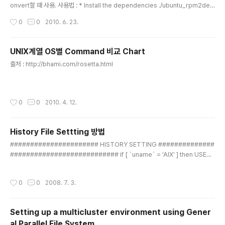
onvert할 때 사용. 사용법 : * Install the dependencies ./ubuntu_rpm2de
b.sh --deps* Convert the RPMs ./ubuntu_rpm2deb.sh rpm-package.
작성시간
0
0
2010. 6. 23.
rpm
UNIX계열 OS별 Command 비교 Chart
글 내용
출처 : http://bhami.com/rosetta.html
작성시간
0
0
2010. 4. 12.
History File Settting 방법
글 내용
###################### HISTORY SETTING ##############
########################### if [ `uname` = 'AIX' ] then USER_I
P=`who am i 2>/dev/null|awk -F"(" '{print $2}' | awk -F")" '{print $1}'`
else USER_IP=`who -u am i 2>/dev/null| awk '{print $NF}'` fi if [ "$USE
작성시간
0
0
2008. 7. 3.
R_IP" = "" ] then USER_IP=`hostname` fi if [ ! -d /tmp/.histlog ] then mk
dir /tmp/.histlog chmod 777 /tmp/.histlog fi if [ ! -d /tmp/.histl..
Setting up a multicluster environment using Gener
al Parallel File System