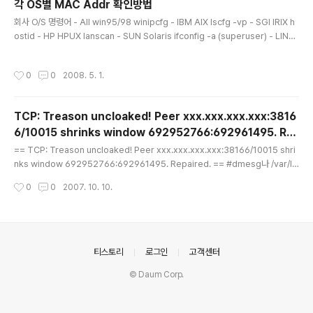
각 OS별 MAC Addr 확인방법
글 내용
회사 O/S 명령어 - All win95/98 winipcfg - IBM AIX lscfg -vp - SGI IRIX h
ostid - HP HPUX lanscan - SUN Solaris ifconfig -a (superuser) - LINU
X LINUX ifconfig -a (superuser) - NT NT(win2000) ipconfig /all - Digit
al netstat -in
작성시간
0
0
2008. 5. 1.
TCP: Treason uncloaked! Peer xxx.xxx.xxx.xxx:3816
6/10015 shrinks window 692952766:692961495. Re
글 내용
paired
== TCP: Treason uncloaked! Peer xxx.xxx.xxx.xxx:38166/10015 shri
nks window 692952766:692961495. Repaired. == #dmesg나 /var/lo
g의 dmesg 파일에 3c59x: Donald Becker and others. www.scyld.com/
작성시간
0
0
2007. 10. 10.
network/vortex.html 02:02.0: 3Com PCI 3c905C Tornado at 0xc000.
Vers LK1.1.16 TCP: Treason uncloaked! Peer 220.68.81.145:1726/80 s
hrinks window 741967590:741974714. Repaired. TCP: Treason unclo
aked! Peer 203.241.14..
의안내
티스토리
로그인
고객센터
© Daum Corp.