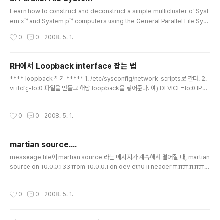
글 내용
Learn how to construct and deconstruct a simple multicluster of Syst
em x™ and System p™ computers using the General Parallel File Syst
em (GPFS). You can remotely add an existing GPFS cluster to anothe
작성시간
0
0
2008. 5. 1.
r cluster. See how to mount a file system from the remote cluster usi
ng the GPFS secure communication protocol. Introduction General P
arallel File System (GPFS) (see Resources for more information) ..
RH에서 Loopback interface 잡는 법
글 내용
**** loopback 잡기 ***** 1. /etc/sysconfig/network-scripts로 간다. 2.
vi ifcfg-lo:0 파일을 만들고 해당 loopback을 넣어준다. 예) DEVICE=lo:0 IPA
DDR= NETMASK=255.255.255.255 NETWORK= ONBOOT=yes NAM
E=loopback 3. ifup lo:0 명령으로 해당 loopback을 적용시킨다. 4. ifconfig
작성시간
0
0
2008. 5. 1.
로 잘 잡혔는지 확인한다.
martian source....
글 내용
messeage file에 martian source 라는 메시지가 계속해서 떨어질 때, martian
source on 10.0.0.133 from 10.0.0.1 on dev eth0 ll header ff:ff:ff:ff:ff:ff:0
0:06:25:9c:9a:06:08:06 echo "0" > /proc/sys/net/ipv4/conf/all/log_m
artians 하면 logging이 중지된다네.... 5.3.7 Martian Address Filtering An I
작성시간
0
0
2008. 5. 1.
P source address is invalid if it is a special IP address, as defined in
4.2.2.11 or 5.3.7, or is not a unicast address. An IP dest..