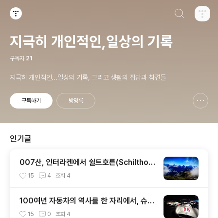
검색하기
티스토리
지극히 개인적인,일상의 기록
구독자
21
지극히 개인적인...일상의 기록, 그리고 생활의 잡담과 참견들
구독하기
방명록
신고하기 레이어
열기
인기글
007산, 인터라켄에서 쉴트호른(Schilthor
n) 다녀오기
15
4
조회
4
100여년 자동차의 역사를 한 자리에서, 슈투
트가르트 벤츠 박물관(Mercedes-Benz
15
0
조회
4