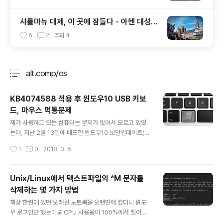
Museum)
샤를마뉴 대제, 이 곳에 잠들다 - 아헨 대성당
(Aachener Dom)
6
2
조회
4
alt.comp/os
분류 전체보기
주요 글 목록
KB4074588 적용 후 윈도우10 USB 키보
드, 마우스 먹통문제
글 내용
제가 사용하고 있는 컴퓨터는 문제가 없어서 모르고 있었
는데, 지난 2월 13일에 배포한 윈도우10 보안업데이트(K
B4074588) 적용 후 윈도우10에서 사용하는 USB 기기
작성시간
1
0
2018. 3. 6.
의 연결이 먹통되는 문제가 있었다고 합니다. 이 문제는 윈
도우 10을 쓰는 불특정 다수에서 발생하는 문제로 문제가
생긴 윈도우 PC의 BIOS에서는 키보드와 마우스가 정상
Unix/Linux에서 텍스트파일의 ^M 문자를
작동되고, 윈도우PE에서도 정상 작동되는데 윈도우 10 로
삭제하는 몇 가지 방법
그인만 하면 USB로 연결된 마우스/키보드의 작동이 멈추
글 내용
거나, 장치관리자에 알수없음으로 나타나는 증상이었다고
책상 한켠에 있던 오래된 노트북을 오랜만에 켰더니 윈도
하네요. 마이크로소프트는 처음에는 여러 환경에 따라 다
우 로그인만 했는데도 CPU 사용율이 100%에서 떨어지
르게 발생하는 문제이기 때문에 자기들 문제가 아니라고
지 않습니다. 이제 윈도우로는 할 수 있는게 없겠다는 생각