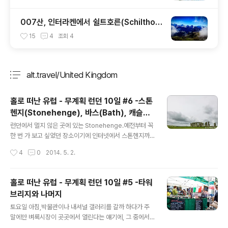
007산, 인터라켄에서 쉴트호른(Schilthor
n) 다녀오기
15
4
조회
4
alt.travel/United Kingdom
분류 전체보기
주요 글 목록
홀로 떠난 유럽 - 무계획 런던 10일 #6 -스톤
헨지(Stonehenge), 바스(Bath), 캐슬쿰
글 내용
(Castle Combe) 런던에서 당일치기로 다
런던에서 멀지 않은 곳에 있는 Stonehenge.예전부터 꼭
녀오기 ( 바캐쓰투어)
한 번 가 보고 싶었던 장소이기에 인터넷에서 스톤헨지까
지 가는 법을 찾아보니 기차와 버스를 갈아타고 가야 한단
작성시간
4
0
2014. 5. 2.
다.워털루(Waterloo) 역에서 기차를 타고 솔즈베리(Sali
sbury)까지 간 다음, 솔즈베리에서 다시 적절한 교통수단
을 이용해서 스톤헨지까지 갈 수 있다고 한다지만, 생각보
홀로 떠난 유럽 - 무계획 런던 10일 #5 -타워
다 교통비가 많이 든다. (당일구매시 WaterlooSalisbur
브리지와 나머지
y 왕복 기차표가 40파운드 정도). 솔즈베리에서 스톤헨지
글 내용
까지 가는 법이 정리된 외국 사이트가 있어서 Link를 첨부
토요일 아침,박물관이나 내셔널 갤러리를 갈까 하다가 주
한다. Link : Getting from Sailsbury to Stoneheng
말에만 벼룩시장이 곳곳에서 열린다는 얘기에, 그 중에서
e 스톤헨지만 다녀오는 비용으로 스톤헨지, 바스,, 캐슬쿰
영화 로 유명한 노팅힐 지역에서 열리는 벼룩시장인 포토