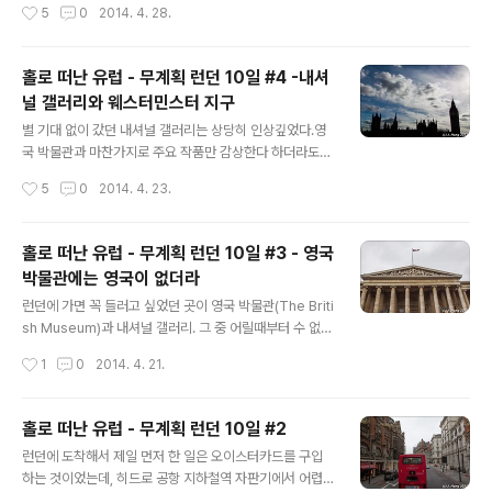
작성시간
5
0
2014. 4. 28.
을 돌아볼 수 있는 현지투어가 있길래 조..
벨로 마켓을 찾았다. 2층 버스에서 바라보는 거리는 주말
이라 그런지 한산했다. 일찌감치 움직이는 사람들은 죄다
관광객으로 보이고...노팅힐 게이트 역 정류소에서 버스를
홀로 떠난 유럽 - 무계획 런던 10일 #4 -내셔
내렸더니, 휑한 거리가 당황스럽게 했지만... 이내 사람들이
널 갤러리와 웨스터민스터 지구
몰려가는 쪽을 따라가니 포토벨로 마켓을 찾을 수 있었다.
글 내용
아침 일찍이어서인지 사람이 별로 없는 편이었는데, 끝까
별 기대 없이 갔던 내셔널 갤러리는 상당히 인상깊었다.영
지 갔다가 다시 돌아오는 길에 어마어마한 인파들로 늘어
국 박물관과 마찬가지로 주요 작품만 감상한다 하더라도
나 있었다.이것저것 구경하는 재미가 쏠쏠했는데, 정작 구
하루가 너무 짧게 느껴진다. 책에서 보던, 기껏해야 A4 크
작성시간
5
0
2014. 4. 23.
입하고 싶은 물건들은 너무 비싸서 그냥 눈요기로만 그쳐
기 정도로만 보던 그림들을 실제 크기로 보니, 작가의 의도
야했다.일본인들이 노팅힐 지역에 관심을 쏟으면서 ..
가 좀 더 생생하게 다가온다고 해야 할까. 머리 속에서 생각
하고 있던 것과 가장 달랐던 그림은 쇠라의 . 학창시절 미술
홀로 떠난 유럽 - 무계획 런던 10일 #3 - 영국
책에서 점묘법이라는 설명과 함께 자그마한 크기의 그림만
박물관에는 영국이 없더라
감상했던 터라 가로 3미터 세로 2미터 크기의 어마어마한
글 내용
크기라고는 상상할 수가 없었다.내셔널 갤러리에서 가장
런던에 가면 꼭 들러고 싶었던 곳이 영국 박물관(The Briti
인상 깊었던 것은 아무데나 주저 않아서 선생님의 설명을
sh Museum)과 내셔널 갤러리. 그 중 어릴때부터 수 없이
듣는 아이들, 걸려 있는 그림을 스케치북에 모사하고 있는
들었던 영국박물관에는 어마어마한 유물들이 전시되어 있
작성시간
1
0
2014. 4. 21.
사람들.한국에서라면 상상이나 할 수 있었을까. 그림들을
다던 그 박물관, 두근거리는 심정으로 도착한 박물관의 정
감상하면서 시선을 끌었던 작품은 레..
경은 그리스의 신전을 연상케하는 외관이었다. 간단한 소
지품 검사를 하고 들어서니 Great Court라고 불리는 박
홀로 떠난 유럽 - 무계획 런던 10일 #2
물관 중앙홀이 나온다. Great Court는 예전 영국 국립 도
글 내용
런던에 도착해서 제일 먼저 한 일은 오이스터카드를 구입
서관 자리라고 하며, 이곳을 덮고 있는 유리 천정은 유럽 최
하는 것이었는데, 히드로 공항 지하철역 자판기에서 어렵
대의 규모라고 한다. 방대한 자료를 둘러 보기 위해서는 지