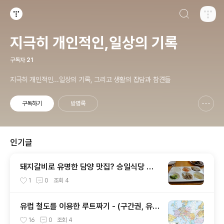
검색하기
티스토리
지극히 개인적인,일상의 기록
구독자
21
지극히 개인적인...일상의 기록, 그리고 생활의 잡담과 참견들
구독하기
방명록
신고하기 레이어
열기
인기글
돼지갈비로 유명한 담양 맛집? 승일식당 식
사 후기
1
0
조회
4
유럽 철도를 이용한 루트짜기 - (구간권, 유레
일패스 동일)
16
0
조회
4