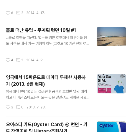
지않게 구입이 가능했다. 20파운드 Top-Up도 하고... 그
도가 필수. 한쪽에 있는 안내데스크에서 지도를 얻을 수 있
다음으로 할 일은 휴대폰에서 사용할 선불유심을 구입하는
고, 성인은 £5.00, 학생은 £4.50 에 오디오가이드를 빌릴
작성시간
6
2
2014. 4. 17.
일. 선불 유심 구입 및 관련 사항은 이전에 올린 포스팅에
수 있다. 오디오 가이드는 방문한 3일 중 이틀동안 빌렸는..
별도로 정리해놓았다. (영국에서 15파운드로 한 달동안 데
이터 무제한 사용하기(2013년 6월) - http://puppetfo
홀로 떠난 유럽 - 무계획 런던 10일 #1
x.tistory.com/177) - 입국장을 빠져나오면 선불유심을
글 내용
판매하는 Vending Machine이 있다는데, 워낙 정신없이
...홀로 여행을 떠난다. 업무를 위한 여행에서 하루이틀 정
지하철역으로 갔더니 어디 있는지 볼 수 없었다. 숙소가 있
도 시간을 내서 가는 여행이 아닌(그것도 10여년 전의 여행
었던 Hammersmith역은 런던 서쪽 교통의 요충지 정도
이 마지막이었지만...) 개인적인 여행은 태어나서 처음.계기
가 되어서 지하철은 Piccadilly, Distr..
가 된 건 여행이라도 가서 머리속을 정리 좀 하고 오라는 아
작성시간
4
2
2014. 4. 9.
내의 말. 그렇게 계획에도 없던, 내 생애 처음으로 떠난 혼
자만의 여행이 시작됐다. 왕복 항공권과 열흘간의 호텔 예
약 외에는 아무것도 결정하지 않은 채. 장거리 비행 그리고
영국에서 15파운드로 데이터 무제한 사용하
입국. 창쪽 3자리 중 창가에 앉은 죄로 13시간의 비행시간
기 (2013. 6월 현재)
동안 옆의 단체 관광객 노부부 눈치를 보다 겨우 두 번 화장
글 내용
실을 다녀 오다.다음부턴 위치가 아무리 안 좋아도 이코노
영국에서 9박 10일.In Out편 항공권과 호텔만 달랑 예약
미에선 복도쪽 좌석을 선택해야겠다. 지난 번 업무차 히드
하고 나머진 스마트폰에 모든 것을 맡길려고 계획을 세웠
로에 내렸을 땐 본의아니게 프레스티지 좌석이었던 터라
다. 제일 간편한 국내 통신사의 데이터 무제한 로밍이 있었
작성시간
3
0
2013. 7. 28.
전용 입국수속 창구..
으나, 하루 9900원의 데이터 로밍요금도 부담스러워 현지
유심에 대해 폭풍 검색.좀 알아보니 Vodafone 유심을 한
국에서 3만 얼마에 대여(!)해주는 업체들도 있지만, 유심은
오이스터 카드(Oyster Card) @ 런던 - 카
대부분 현지에선 무료로 구할 수 있다는 정보만 믿고 영국
드 잔액조회 및 History조회하기