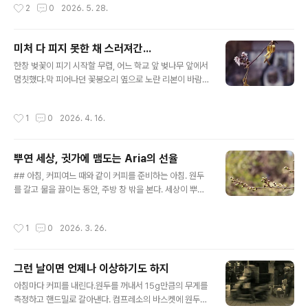
작성시간
2
0
2026. 5. 28.
들었다. 다음 날을 D-Day로 결정하고, 저녁을 먹으러 근
처 쇼핑몰의 꽤 괜찮은 식당을 찾았다. 그때, 정말 "마.지.
막.식.사."라는 생각이 들면 아무 맛이 느껴지지 않는다는
미처 다 피지 못한 채 스러져간...
사실을 알게 되었다. 10년 전이었다. 그때는 모든 게 막막
글 내용
했었다. 앞으로 나아갈 길이 보이지 않았고, 누구도 날 원하
한창 벚꽃이 피기 시작할 무렵, 어느 학교 앞 벚나무 앞에서
지 않는다는 확신이 있었다. 그래서 끝내려고 생각했다. 아
멈칫했다.막 피어나던 꽃봉오리 옆으로 노란 리본이 바람
주 진지하게, 계획적으로. 그런데 그것도 이룰 수 없었다.
에 흔들리고 있었다. 한참을 보다가 셔터를 눌렀다.피어나
차라리 연락을 받지 않고 있었더라면, 핸드폰의 전원을 계
야 했는데.매년 이 날이 오면, 멀쩡히 지내다가도 문득 어딘
작성시간
1
0
2026. 4. 16.
속 꺼 놓기만 했더..
가가 무너진다.뉴스를 찾아보지 않아도, 누가 먼저 말을 꺼
내지 않아도. 봄볕이 조금 이상하게 따뜻하거나, 노란 무언
가가 눈에 걸리거나.기억하는 것만으로는 아무것도 되돌아
뿌연 세상, 귓가에 맴도는 Aria의 선율
오지 않는 다는 걸 안다. 그래도 잊지 않는 것 말고는 내가
글 내용
할 수 있는 게 없어서.미처 피지 못한 채 스러져간 꽃들이
## 아침, 커피여느 때와 같이 커피를 준비하는 아침. 원두
있다. 12년이 지난 지금도, 그 봄은 끝나지 않았다. 미처 피
를 갈고 물을 끓이는 동안, 주방 창 밖을 본다. 세상이 뿌옇
지 못한 채 스러져간 모든 이들을 기억합니다. 2014. 4. 1
다.3월 말이니까, 이제 미세먼지가 시작되나 보다. 며칠 전
6 → 2026. 4. 16
만 해도 맑았던 하늘이 회색 장막 뒤로 숨었다. 곧 벚꽃도
작성시간
1
0
2026. 3. 26.
피고 다른 봄꽃들도 서서히 기지개를 켤 텐데, 그 아래에서
산책을 하려던 계획이 흐려진다.## 골드베르크 변주곡 Ar
ia머릿속에서 바흐의 골드베르크 변주곡 Aria의 피아노 선
그런 날이면 언제나 이상하기도 하지
율이 흘러나오기 시작했다.화려하지 않고 그냥 조용하게,
글 내용
어딘가로 가라앉는 선율. 잠 못 이루는 백작을 위해 작곡되
아침마다 커피를 내린다.원두를 꺼내서 15g만큼의 무게를
었다던 이 곡은, 모든 것이 지나간 뒤의 상태처럼 느끼게 만
측정하고 핸드밀로 갈아낸다. 컴프레소의 바스켓에 원두를