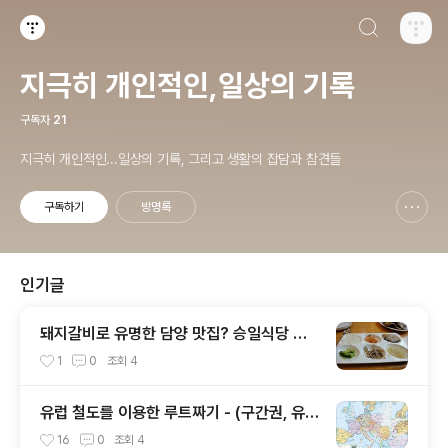
검색하기
티스토리
지극히 개인적인,일상의 기록
구독자
21
지극히 개인적인...일상의 기록, 그리고 생활의 잡담과 참견들
구독하기
방명록
신고하기 레이어
열기
인기글
돼지갈비로 유명한 담양 맛집? 승일식당 식
사 후기
1
0
조회
4
유럽 철도를 이용한 루트짜기 - (구간권, 유레
일패스 동일)
16
0
조회
4