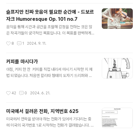
음률 같은 분위기로, 인간 존재의 유한성과 삶과 죽음의 경
계를 탐구하는 듯한 느낌을 주는 곡입니다. 튀르키예 출신
슬프지만 진짜 웃음이 필요한 순간에 - 드보르
의 쌍둥이 피아니스트 페키넬 자매의 연주입니다. 환상곡
자크 Humoresque Op. 101 no.7
K.594의 작곡 배경 1790년, 모차르트는 오스트리아 비
글 내용
엔나에 세워질 한 오스트리아의 장군 라우돈의 죽음을 기
음악을 통해 시간과 공간을 초월해 감정을 전하는 것은 많
리는 무덤에 설치할 기계 오르간에서 연주되기 위한 곡을
은 작곡가들의 궁극적인 목표입니다. 이 목표를 완벽하게
의뢰받습니다. 모차르트의 작품 K.594는 이 기계 오르간
달성한 작품 중 하나가 바로 안토닌 드보르자크(Antonin
작성시간
8
1
2024. 9. 11.
을 위해 작곡된 것으..
Dvořák)의 Humoresque Op. 101 No. 7입니다. 이 곡
은 단순한 웃음과 유머를 넘어서, 그 속에 숨겨진 서정적이
고 감동적인 감정을 전달합니다."Humoresque"는 Hum
커피를 마시다가
or와 프랑스어에서 유래한 '-esque'가 합쳐져 만들어진
글 내용
아침, 커피 한 잔 커피를 직접 내리셔 마시기 시작한 지 제
단어로 Nocturne(야상곡), Rhapsody(랩소디, 광시곡)
법 되었습니다. 처음엔 칼리타 형태의 도자기 드리퍼와 분
등과 같은 낭만주의 음악의 한 장르입니다. 많은 작곡가들
쇄도 조절을 해봐야 균일하게 분쇄도 안 되는 칼리타 핸드
이 Humoresque를 작곡했지만, 가장 유명한 곡은 드보
밀로 내려 마셨는데, 세월이 지나는 동안 장비의 발전도 빨
르자크의 곡입니다. 드보르자크의 "Humoresque"는 단
작성시간
42
0
2024. 6. 21.
라져서 저렴한 가격에 품질 좋은 핸드밀을 구한 요즘은 주
어 그대로 '유머'를 의미하지만, 단순한 농담이..
로 비알레띠 브리카로 만든 커피에 우유를 타서 마시고 있
습니다. 한 때는 우유를 데우고, 데워진 우유를 거품기로 거
미국에서 걸려온 전화, 지역번호 625
품을 내서 마시기도 했는데 냉장고에서 꺼낸 우유에 갓 나
글 내용
온 커피를 부으면 마시기 적당한 온도에, 질감도 적당해져
미국에서 연락을 받아야 하는 전화가 있어서 기다리는 중
서 좋습니다. 무엇보다 모카포트만 닦으면 되니 뒤처리가
에 미국의 국가번호 1로 시작하는 전화가 걸려왔습니다. 반
너무 간편해서 애용하는 방법입니다. 매일 같은 방식으로
가운 마음에 전화를 받을까 하다가 지역번호가 뭔가 이상
커피를 만드는데, 오늘따라 유독 커피맛이 좋아서 기억 차
해서 그냥 두고 끊어진 다음에 검색을 해보니, 625로 시작