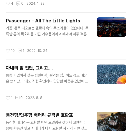
작성시간
4
0
2024. 1. 22.
원에서 아침에 했던 루틴을 남겨두는..
하는 지역번호는 스팸전화에서 사용하는 지역번호라고 나
옵니다. 검색한 김에 미국의 각 주에 할당된 지역번호도 기
록 차원에서 남겨둡니다. States Area Codes Alaska
Passenger - All The Little Lights​
907 Alabama 205, 251, 256, 334 Arkansas 479,
글 내용
501, 870 Arizona 480, 520, 602, 623, 928 Califo
가끔, 문득 떠오르는 멜로디 속의 목소리들이 있습니다. 독
rnia 209, 213, 310, 323, 408, 415, 510, 530, 559,
특한 톤의 목소리를 가진 가수들이라고 해봐야 아주 적은
562, 619, 626, 650, 661, 707, 7..
수이긴 하지만, 오늘은 패신저 Passenger의 목소리가 듣
고 싶어 졌습니다. 이런저런 일들에 심란해서 마음을 좀 가
작성시간
10
1
2022. 10. 24.
라앉힐 겸 해서 오랜만에 패신저의 노래를 이것저것 찾아
서 듣다가 "All The Little Lights"라는 곡을 듣는데 갑자
기 눈물이 쏟아집니다. 가사는 평범한 일상을 사는 사람들
아내의 암 진단, 그리고....
에게는 사실 별 것 없습니다만..... All The Little Lights -
글 내용
Passenger 패신저 Passenger라는 가수는 주로 포크
통증이 있어서 찾은 병원에서, 결과는 암. 어느 정도 예상
록을 중심으로 활동하는 영국 싱어송라이터입니다. 처음
은 했지만, 그래도 직접 확인하니 답답한 마음뿐.인간에 대
이 가수를 알게 된 건 2016년에 발표한 앨범인 에서였는
한 믿음도, 신에 대한 믿음도 더 이상은 없을 것 같다. 오늘
데, 독특한 음색과 멜로디 그리고 가사가 ..
은 다만, 안치환의 '희망가'가 듣고 싶은 날이다.
작성시간
1
0
2022. 8. 8.
동전형/단추형 배터리 규격별 호환표
글 내용
동전형 배터리는 교환할 때만 모델명을 찾아서 교환한 다
음에 한동안 잊고 지내다가 다시 교환할 시기가 되면 찾아