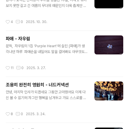
ay의 보컬 크리스 마틴이 아버지를 인후암으로 잃고 깊은
보지 못한 길고 긴 여름의 무더워 때문인지 더욱 춥게만 느
슬픔에 빠져 있던 아내 기네스 펠트로를 위로하기 해 만들
껴지는 저녁입니다. 해가 지면서 빠르게 식어가는 공기가
었다고 알려진 노래입니다. 절망하고 무너진 사랑하는 사
겨우겨우 하루를 버텨낸 도시의 불빛을 덮기 시작하는 가
람에게 “나는 너를 포기하지 않을 거고, 끝까지 곁에서 함..
작성시간
4
0
2025. 10. 30.
운데, 작고 희미해서 조금만 눈을 돌려도 사라져 버릴 것만
같은 초승달을 보면서 허회경의 노래 '그렇게 살아가는
것'이 떠올랐습니다. ......매일 이렇게 살아가는 게 가끔은
파애 - 자우림
너무 서러워 나 익숙한 듯이 살아가는 게 가끔은 너무 무서
글 내용
워 나돌아오는 차 안에서 그저 조용히 생각에 잠겨 정답을
문득, 자우림의 1집 'Purple Heart'에 실린 [파애]가 생
찾아 헤매이다가 그렇게 눈을 감는 것......
각나던 하루 파애손을 내밀어도 말을 걸어봐도 아무것도
할 수 없어 아무것도 할 수 없어 조각 조각 부서지는 마음
부서진 내 마음은 레몬 과자 맛이 나 왜 나를 사랑하지 않아
작성시간
11
0
2025. 3. 27.
왜 나를 사랑하지 않아 곁에 다가가도 미소 지어봐도 나를
바라보지 않아 나를 바라보지 않아 너무 너무 아름다운 너
아름다운 너에게 선 체리 샴푸 맛이 나 왜 나의 맘을 부숴
조용히 완전히 영원히 - 너드커넥션
왜 나의 맘을 부숴 그녀가 말했어 내가 널 잃어가고 있다고
글 내용
부서진 마음의 조각에 널 묻어가고 있다고 왜 나를 사랑하
안녕, 마지막 인사가 되겠네요 그동안 고마웠어요 이제 다
지 않아 왜 나를 사랑하지 않아 너를 바라봐도 좋은 선물해
신 볼 수 없기에 자그만 행복을 남겨두고 가요 스스로를 갉
도 나를 알아주지 않아 나를 알아주지 않아 조각 조각 부서
아먹는 나의 삶이 날 다 먹어 치울 때쯤 난 당신의 기억 속
지는 마음 부서진 내 마음은 레몬 과자 맛이 나 왜나를 사랑
에서 조용히, 완전히, 영원히 사라지길 우연히 듣게 된 멜
작성시간
8
0
2025. 3. 24.
하지 ..
로디에 한 번, 가사가 뭔가 의미 심장해서 또 한 번, 결국 독
백처럼 읊는 목소리에 또 한 번.