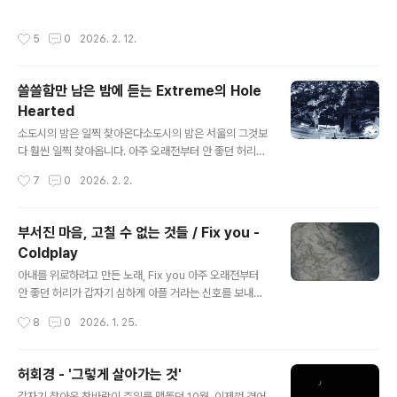
든다. 반복되는 아르페지오 사이로 무언가 해결되지 않은
담은 뒤 칠침봉(7개의 바늘로 커피가루가 담긴 바스켓을
채 떠도는 감정들, 위로인지 체념인지 구분할 수 없는 그 경
균일하게 섞어주는 도구)으로 원두를 잘 섞어준다. 탬핑을
작성시간
5
0
2026. 2. 12.
계에서 담담하..
한 후 주사기처럼 생긴 물통을 조립하고, 무선 전기 포트의
물이 끓기를 기다린다.이 시간만큼은 대부분 무념무상이
다. 손이 기억하는 대로 움직이고, 머릿속은 비워진다. 일상
쓸쓸함만 남은 밤에 듣는 Extreme의 Hole
의 가장 안정적인 루틴.그런데 물이 끓는 2분 정도의 시간
Hearted
동안, 어제 외출했던 시간이 자꾸만 머리속을 비집고 들어
글 내용
왔다. 문득 기형도 시인의 시집 "입 속의 검은 잎"에 수록된
소도시의 밤은 일찍 찾아온다소도시의 밤은 서울의 그것보
'어느 푸른 저녁'이라는 시의 첫 구절이 떠올랐다.그런 날이
다 훨씬 일찍 찾아옵니다. 아주 오래전부터 안 좋던 허리가
면 언제나이상하기도 하지, 나는...... 그런 날이 있다. 뭘 해
다시 신호를 보내기 시작한 지 몇 주째, 감기 몸살까지 겹친
작성시간
7
0
2026. 2. 2.
도 평소와는 ..
아침은 유난히 몸을 무겁게 끌어내립니다. 통증 그 자체보
다도, 얼기설기 엮어두었던 마음의 상처가 다시 곪아버린
것 같아 현관 밖으로 발을 내딛지 못합니다.이른 저녁을 먹
부서진 마음, 고칠 수 없는 것들 / Fix you -
고 답답함에 베란다에 섭니다. 바라본 풍경은 어둡기만 합
Coldplay
니다. 가로등 사이로 흩어지는 불빛을 보다가, 서울에서 흔
글 내용
하디 흔하게 보던 빌딩 숲의 삭막함이 문득 그리워집니다.
아내를 위로하려고 만든 노래, Fix you 아주 오래전부터
적어도 거기서는 고요가 이렇게 노골적이지는 않았습니다.
안 좋던 허리가 갑자기 심하게 아플 거라는 신호를 보내기
낯선 고요 속에서 물 위에 뜬 기름처럼 겉도는 감각.그 순
시작한 지 벌써 몇 주, 감기 몸살까지 겹쳐서 무기력함이 전
작성시간
8
0
2026. 1. 25.
간, 역설적이게도 귓가에는 익스트림(Extreme)의 가 흐
신을 감싸는 아침, 문득 저도 모르게 Coldplay의 노래 'Fi
르고 있습니다. 경쾌한 12현..
x you'의 멜로디를 흥얼거리고 있습니다. '~ Lights will
guide you home, And ignite your bones, I will try
허회경 - '그렇게 살아가는 것'
to fix youFix you...' 이 노래는 영국의 록밴드인 Coldpl
글 내용
갑자기 찾아온 찬바람이 주위를 맴돌던 10월, 이제껏 겪어