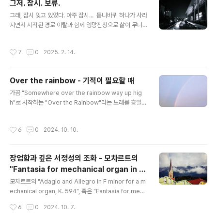
그저. 잠시. 보류.
글 내용
그래, 잠시 잊고 있었다. 아주 잠시... 톱니바퀴 하나가 사라
지면서 시작된 경로 이탈과 함께 엉망진창으로 삶이 무너
지던 그 날, 사라질 장소를 찾아 떠났었다. 아무 맛도 느낄
수 없었지만 마지막으로 그나마 괜찮은 식사를 하고 하룻
작성시간
7
0
2025. 2. 14.
밤을 더 보낸 후 사라질 결심을 다진 다음, 무심코 꺼 놓은
핸드폰을 잠시 켜기 전 까지만 해도. 라는 소설을 읽다가
문득 그 기억이 다시 떠올랐다. 정원은 빙글빙글 돌아가
Over the rainbow - 기적이 필요할 때
는 레코드판을 바라보고 들으며 밤을 꼬박 지새웠다. 그리
글 내용
고 어느덧 창밖에 희뿌연 아침 기운이 비쳐들자 비로소 깨
가끔 "Somewhere over the rainbow way up hig
달았다. 어쩌면 다시는 누리지 못할 시간을 누렸던 거라
h"로 시작하는 "Over the Rainbow"라는 노래를 흥얼거
고. 그렇다고 이 세상에서 사라지기로 한 결심을 아주 접
리곤 하는데, 마침 새벽에 베란다 너머에 너무 선명한 무지
은 것은 아니었다. 그저. 잠시. 보류. , 임진평, 고희은 ... 보
개가 걸렸습니다. "Over the Rainbow" 혹은 "Somew
작성시간
6
0
2024. 10. 10.
류했던 결심을..
here over the Rainbow"라고도 알려진 이 노래는 193
7년 영화 "오즈의 마법사 (The Wizard of Oz)"의 삽입
곡으로, 이후 많은 가수들이 리메이크 하면서 사람의 마음
장엄함과 깊은 서정성의 조화 - 모차르트의
속에 자리 잡은 감동적인 노래입니다. 이 곡은 주인공 도로
"Fantasia for mechanical organ in F
시가 자신의 집, 캔자스를 떠나 모험을 떠나기 전에 부르는
글 내용
minor, K. 594"
장면에서 등장하는데, 그녀의 희망과 꿈을 담아낸 노래로
모차르트의 "Adagio and Allegro in F minor for a m
사랑받아 왔습니다. Somewhere Over the Rainbo
echanical organ, K. 594", 혹은 "Fantasia for mech
w - Th..
anical organ in F minor환상곡 F단조, K.594"라고도
작성시간
6
0
2024. 10. 7.
불리는 이 곡은 마치 고요한 묘지에서 들려오는 장례곡의