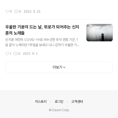
헤매게 됩니다. 저는 주로 영국의 배터리 쇼핑몰 사이트( ht
tp://www.csbatteries.com/index.php )에서 호환표
작성시간
9
0
2022. 3. 22.
를 찾아서 확인하는데, 항상 물량이 없는 걸로 봐서는 언제
사라질지 몰라 따로 자료 보관용으로 포스팅합니다. AG
계열 Code Equivalent for Batteries AG1 SR621S
우울한 기분이 드는 날, 위로가 되어주는 신지
W, SR60, SR621, SB-AG/DG, 280-34, T, V364, D
훈의 노래들
364, 602, S621E, GP364, AG1, AG-1, 364, L621,
글 내용
LR621, SG1, LR60, LR620, SW621, GP164, 364X,
신지훈 여전히 COVID-19로 어수선한 추석 연휴 기간, 1
364A, AG1/364A, SB..
달 같이 느껴지던 1주일을 보내고 나니 갑자기 우울한 기분
이 몰아치면서 축 처집니다. 기분이 처질 때는 80년대의
작성시간
1
0
2021. 11. 1.
록음악을 듣거나, 라흐마니노프의 피아노 협주곡이나 차이
코프스키의 바이올린 협주곡 혹은 레퀴엠을 듣는 편인데
오늘은 왠지 그러고 싶지 않아서 하릴없이 유튜브에서 이
더보기
런저런 음악들을 찾아서 듣다가 가끔 듣는 채널인 온스테
이지ONSTAGE 에서 신지훈이라는 가수의 노래를 들었
습니다. 더보기 시가 될 이야기 - 신지훈 속절없다는 글의
뜻을 아십니까 난 그렇게 뒷모습 바라봤네 고요하게 내리
던 소복 눈에도 눈물 흘린 날들이었기에 많은 약속들이 그
리도 무거웠나요 그대와도 작별을 건넬 줄이야 오랫동안
의안내
티스토리
로그인
고객센터
꽃 피우던 시절들이 이다지도 찬 바람에 흩어지네..
© Daum Corp.